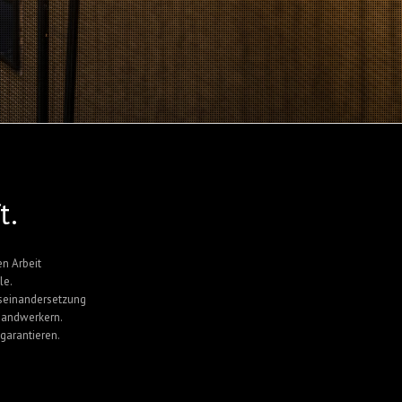
t.
en Arbeit
le.
useinandersetzung
Handwerkern.
garantieren.