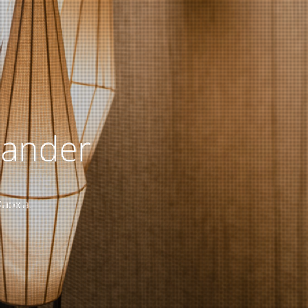
Xander
@apx.at